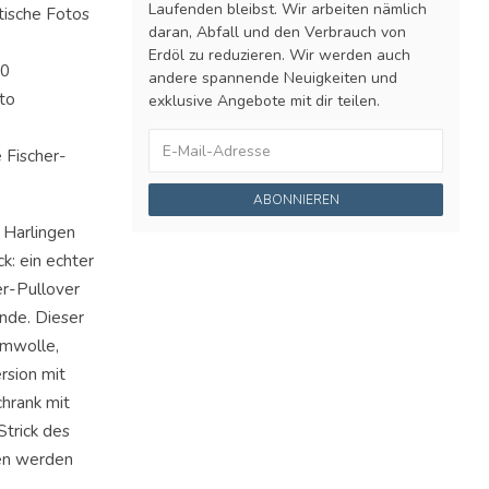
Laufenden bleibst. Wir arbeiten nämlich
tische Fotos
daran, Abfall und den Verbrauch von
Erdöl zu reduzieren. Wir werden auch
40
andere spannende Neuigkeiten und
to
exklusive Angebote mit dir teilen.
 Fischer-
ABONNIEREN
r Harlingen
k: ein echter
er-Pullover
ande. Dieser
umwolle,
rsion mit
hrank mit
trick des
gen werden