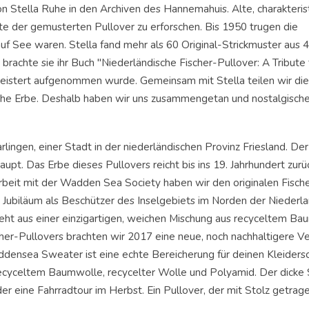
n Stella Ruhe in den Archiven des Hannemahuis. Alte, charakteris
hte der gemusterten Pullover zu erforschen. Bis 1950 trugen die
 auf See waren. Stella fand mehr als 60 Original-Strickmuster aus 
achte sie ihr Buch "Niederländische Fischer-Pullover: A Tribute 
eistert aufgenommen wurde. Gemeinsam mit Stella teilen wir die
ische Erbe. Deshalb haben wir uns zusammengetan und nostalgische
rlingen, einer Stadt in der niederländischen Provinz Friesland. De
upt. Das Erbe dieses Pullovers reicht bis ins 19. Jahrhundert zurüc
arbeit mit der Wadden Sea Society haben wir den originalen Fisch
es Jubiläum als Beschützer des Inselgebiets im Norden der Niederl
eht aus einer einzigartigen, weichen Mischung aus recyceltem Ba
her-Pullovers brachten wir 2017 eine neue, noch nachhaltigere Ve
densea Sweater ist eine echte Bereicherung für deinen Kleidersc
cyceltem Baumwolle, recycelter Wolle und Polyamid. Der dicke S
der eine Fahrradtour im Herbst. Ein Pullover, der mit Stolz getra