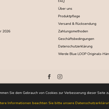
FAQ
Über uns
Produktpflege
Versand & Rücksendung
r 2026
Zahlungsmethoden
Geschäftsbedingungen
Datenschutzerklärung
Werde Blue LOOP Originals-Hän
immen Sie dem Gebrauch von Cookies zur Verbesserung dieser Seite z
tere Informationen beachten Sie bitte unsere Datenschutzerklärun
yright 2026 Blue LOOP Originals
Powered by
Lightspeed
- Theme by
Dyvelo