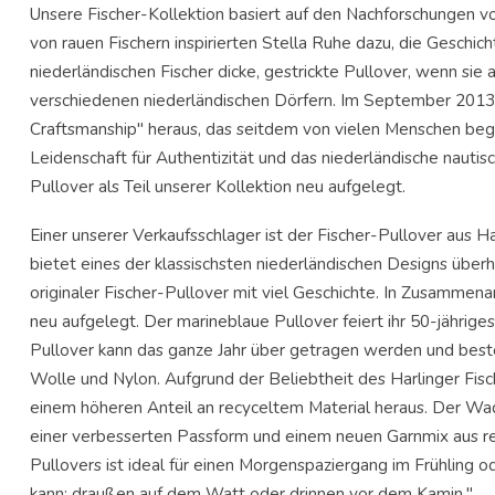
Unsere Fischer-Kollektion basiert auf den Nachforschungen vo
von rauen Fischern inspirierten Stella Ruhe dazu, die Geschic
niederländischen Fischer dicke, gestrickte Pullover, wenn sie
verschiedenen niederländischen Dörfern. Im September 2013 br
Craftsmanship" heraus, das seitdem von vielen Menschen beg
Leidenschaft für Authentizität und das niederländische naut
Pullover als Teil unserer Kollektion neu aufgelegt.
Einer unserer Verkaufsschlager ist der Fischer-Pullover aus Ha
bietet eines der klassischsten niederländischen Designs überha
originaler Fischer-Pullover mit viel Geschichte. In Zusammen
neu aufgelegt. Der marineblaue Pullover feiert ihr 50-jährig
Pullover kann das ganze Jahr über getragen werden und best
Wolle und Nylon. Aufgrund der Beliebtheit des Harlinger Fisc
einem höheren Anteil an recyceltem Material heraus. Der Wad
einer verbesserten Passform und einem neuen Garnmix aus re
Pullovers ist ideal für einen Morgenspaziergang im Frühling o
kann: draußen auf dem Watt oder drinnen vor dem Kamin."