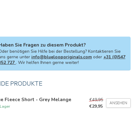
Haben Sie Fragen zu diesem Produkt?
Oder benötigen Sie Hilfe bei der Bestellung? Kontaktieren Sie
uns gerne unter
info@bluelooporiginals.com
oder
+31 (0)547
352 727
. Wir helfen Ihnen gerne weiter!
NDE PRODUKTE
e Fleece Short - Grey Melange
€49,95
ANSEHEN
€29,95
 Lager