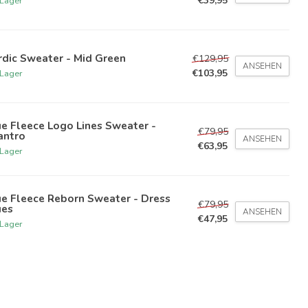
€39,95
 Lager
dic Sweater - Mid Green
€129,95
ANSEHEN
€103,95
 Lager
e Fleece Logo Lines Sweater -
€79,95
antro
ANSEHEN
€63,95
 Lager
e Fleece Reborn Sweater - Dress
€79,95
ues
ANSEHEN
€47,95
 Lager