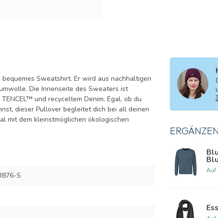
d bequemes Sweatshirt. Er wird aus nachhaltigen
aumwolle. Die Innenseite des Sweaters ist
s TENCEL™ und recyceltem Denim. Egal, ob du
st, dieser Pullover begleitet dich bei all deinen
gal mit dem kleinstmöglichen ökologischen
ERGÄNZE
Blu
Bl
Auf
B876-S
Ess