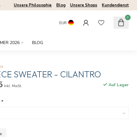
.
Unsere Philosophie
Blog
Unsere Shops
Kundendienst
0
EUR
MER 2026
BLOG
ws
ECE SWEATER - CILANTRO
5
Auf Lager
Inkl. MwSt.
:
*
le