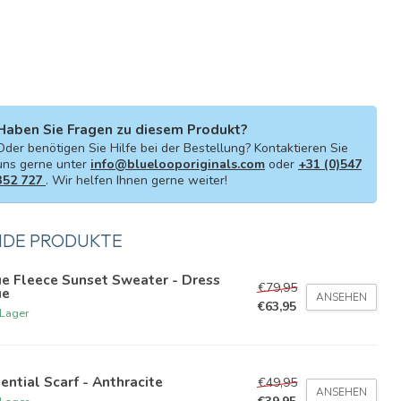
Haben Sie Fragen zu diesem Produkt?
Oder benötigen Sie Hilfe bei der Bestellung? Kontaktieren Sie
uns gerne unter
info@bluelooporiginals.com
oder
+31 (0)547
352 727
. Wir helfen Ihnen gerne weiter!
NDE PRODUKTE
e Fleece Sunset Sweater - Dress
€79,95
ue
ANSEHEN
€63,95
 Lager
ential Scarf - Anthracite
€49,95
ANSEHEN