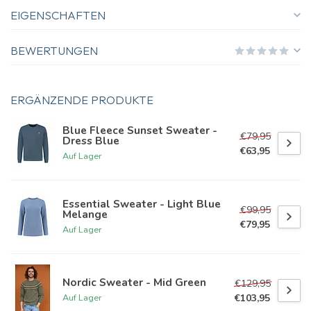
EIGENSCHAFTEN
BEWERTUNGEN
ERGÄNZENDE PRODUKTE
Blue Fleece Sunset Sweater -
€79,95
Dress Blue
€63,95
Auf Lager
Essential Sweater - Light Blue
€99,95
Melange
€79,95
Auf Lager
Nordic Sweater - Mid Green
€129,95
€103,95
Auf Lager