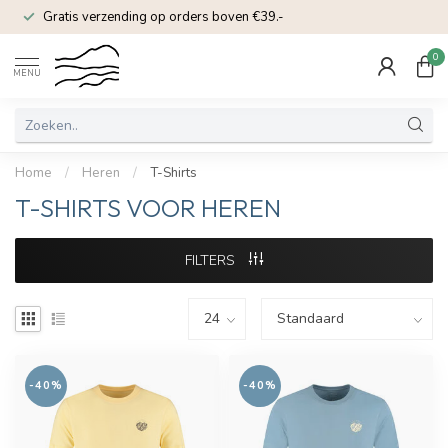
Gratis verzending op orders boven €39.-
0
MENU
Home
/
Heren
/
T-Shirts
T-SHIRTS VOOR HEREN
FILTERS
-40%
-40%