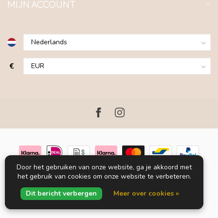
MIJN ACCOUNT
€
Door het gebruiken van onze website, ga je akkoord met
het gebruik van cookies om onze website te verbeteren.
© Copyright 2026 Blue LOOP Originals
Powered by
Lightspeed
-
Dit bericht verbergen
Meer over cookies »
Lightspeed design
by
Dyvelopment