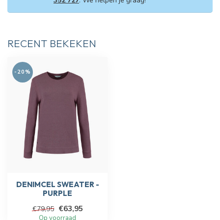
352 727
. We helpen je graag!
RECENT BEKEKEN
-20%
DENIMCEL SWEATER -
PURPLE
€63,95
€79,95
Op voorraad