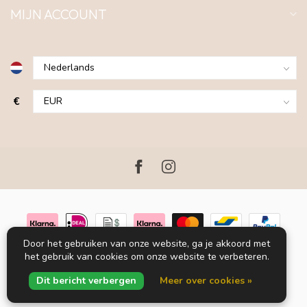
MIJN ACCOUNT
€
Door het gebruiken van onze website, ga je akkoord met
het gebruik van cookies om onze website te verbeteren.
© Copyright 2026 Blue LOOP Originals
Powered by
Lightspeed
-
Dit bericht verbergen
Meer over cookies »
Lightspeed design
by
Dyvelopment